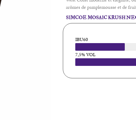
arômes de pamplemousse et de frui
SIMCOE MOSAIC KRUSH N
IBU60
7,5% VOL