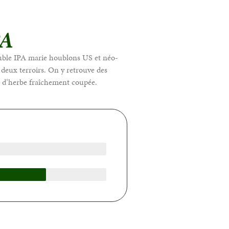
PA
uble IPA marie houblons US et néo-
s deux terroirs. On y retrouve des
et d’herbe fraîchement coupée.